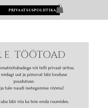
PRIVAATSUSPOLIITIKA
 R E TÖÖTOAD
hmatöötubadega või telli privaat üritus,
 midagi uut ja põnevat läbi looduse
puudutuse.
 ja tule naudi isetegemise rõõmu!
uba läbi viia ka teie enda ruumides.