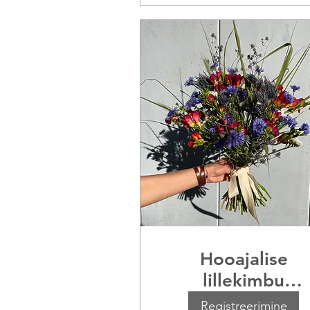
Hooajalise
lillekimbu
valmistamine
Registreerimine