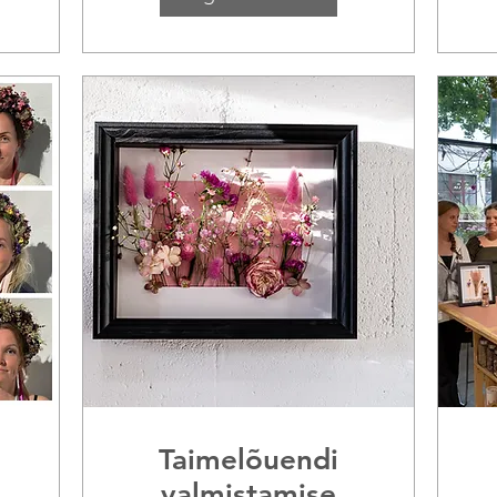
Taimelõuendi
valmistamise