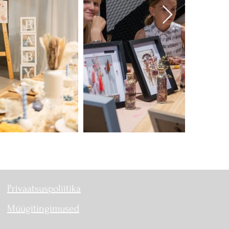
Privaatsuspoliitika
Müügitingimused