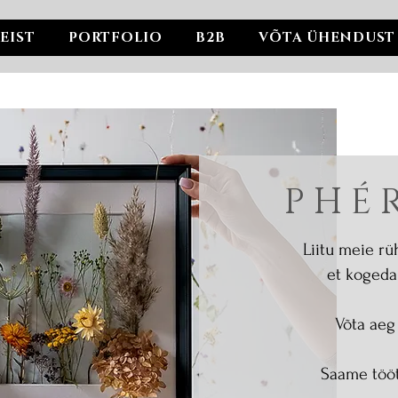
EIST
PORTFOLIO
B2B
VÕTA ÜHENDUST
P H É
Liitu meie rü
et kogeda
Võta aeg
Saame tööt