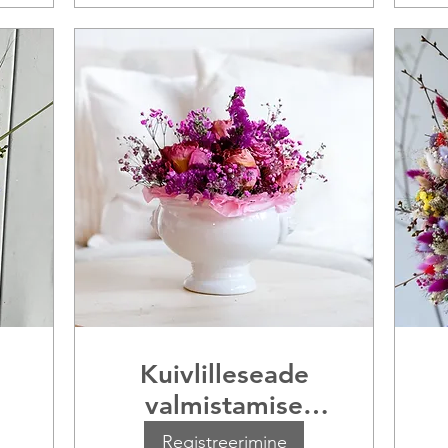
Kuivlilleseade
valmistamise
töötuba
Registreerimine