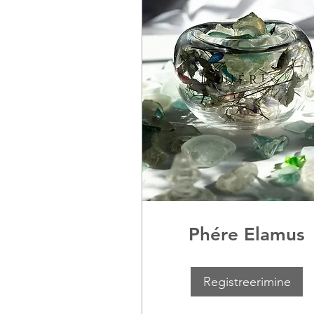
Phére Elamus
Registreerimine