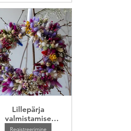
Lillepärja
valmistamise
töötuba
Registreerimine