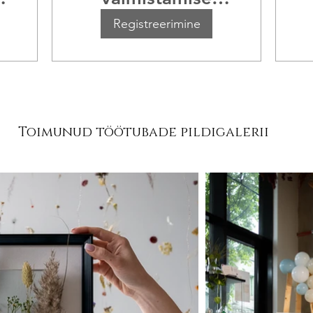
töötuba
Registreerimine
Toimunud töötubade pildigalerii