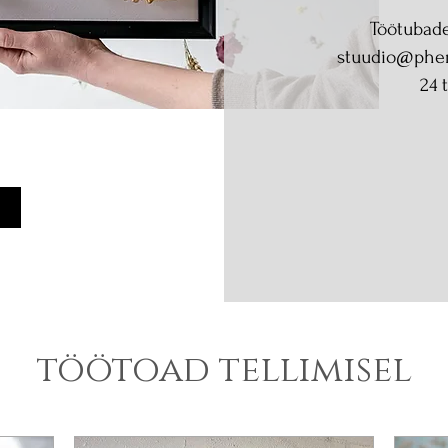
Töötubade 
stuudio@phe
24 
töötoad tellimisel