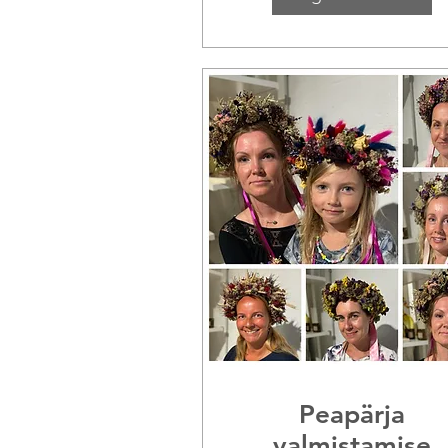
Peapärja
valmistamise