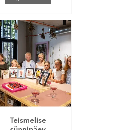
Teismelise
sünnipäev