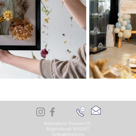
Atmosphere Deviser OÜ
Registrikood: 16352617
hello@phere.eu