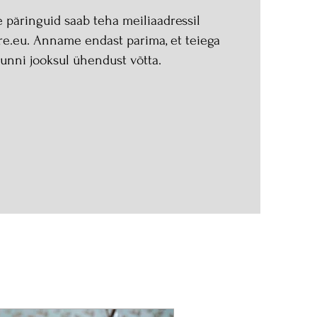
päringuid saab teha meiliaadressil
re.eu
. Anname endast parima, et teiega
tunni jooksul ühendust võtta.