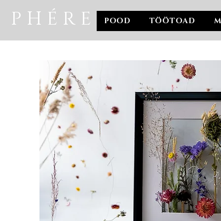
P H É R E
POOD
TÖÖTOAD
M