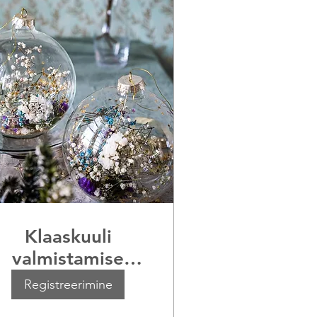
Klaaskuuli
valmistamise
Töötuba
Registreerimine