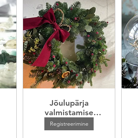
Jõulupärja
valmistamise
töötuba
Registreerimine