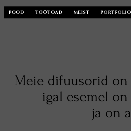
E
POOD
TÖÖTOAD
MEIST
PORTFOLI
Meie difuusorid on 
igal esemel on 
ja on 