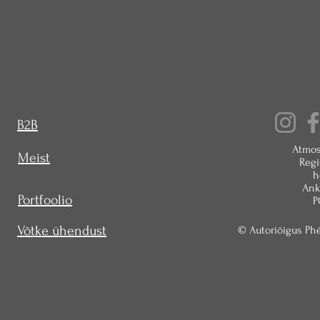
B2B
Atmos
Meist
Regi
h
Ankr
Portfoolio
P
Võtke ühendust
© Autoriõigus Phé